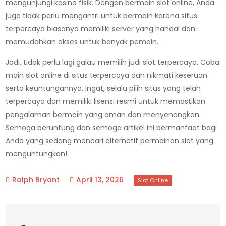
mengunjungi kasino fisik. Dengan bermain slot online, Anda
juga tidak perlu mengantri untuk bermain karena situs
terpercaya biasanya memiliki server yang handal dan
memudahkan akses untuk banyak pemain.
Jadi, tidak perlu lagi galau memilih judi slot terpercaya. Coba
main slot online di situs terpercaya dan nikmati keseruan
serta keuntungannya. Ingat, selalu pilih situs yang telah
terpercaya dan memiliki lisensi resmi untuk memastikan
pengalaman bermain yang aman dan menyenangkan.
Semoga beruntung dan semoga artikel ini bermanfaat bagi
Anda yang sedang mencari alternatif permainan slot yang
menguntungkan!
April 13, 2026