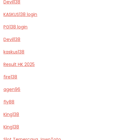
Devil138
KASKUS138 login
PG138 login
Devil138
kaskus138
Result HK 2025
fire138
agen96
fly88
King138
King138
Slot Terpercaya JowoToto