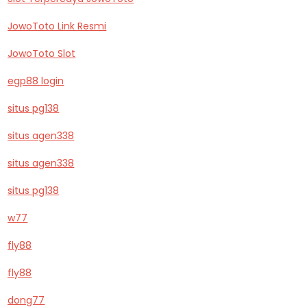
JowoToto Link Resmi
JowoToto Slot
egp88 login
situs pg138
situs agen338
situs agen338
situs pg138
w77
fly88
fly88
dong77