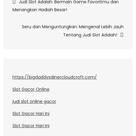
Navigasi
Judi Slot Adalah: Bermain Game Favoritmu dan
Menangkan Hadiah Besar!
pos
Seru dan Menguntungkan: Mengenal Lebih Jauh
Tentang Judi Slot Adalah!
https://bigdaddysdinercloudcroft.com/
Slot Gacor Online
judi slot online gacor
Slot Gacor Hari Ini
Slot Gacor Hari Ini