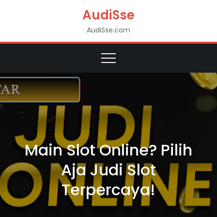
Skip
AudiSse
to
AudiSse.com
content
Main Slot Online? Pilih
Aja Judi Slot
Terpercaya!