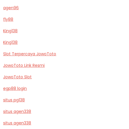
agen96
fly88
King138
King138
Slot Terpercaya JowoToto
JowoToto Link Resmi
JowoToto Slot
egp88 login
situs pg138
situs agen338
situs agen338