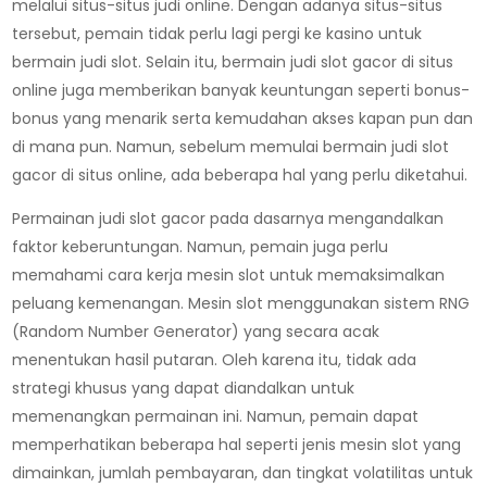
melalui situs-situs judi online. Dengan adanya situs-situs
tersebut, pemain tidak perlu lagi pergi ke kasino untuk
bermain judi slot. Selain itu, bermain judi slot gacor di situs
online juga memberikan banyak keuntungan seperti bonus-
bonus yang menarik serta kemudahan akses kapan pun dan
di mana pun. Namun, sebelum memulai bermain judi slot
gacor di situs online, ada beberapa hal yang perlu diketahui.
Permainan judi slot gacor pada dasarnya mengandalkan
faktor keberuntungan. Namun, pemain juga perlu
memahami cara kerja mesin slot untuk memaksimalkan
peluang kemenangan. Mesin slot menggunakan sistem RNG
(Random Number Generator) yang secara acak
menentukan hasil putaran. Oleh karena itu, tidak ada
strategi khusus yang dapat diandalkan untuk
memenangkan permainan ini. Namun, pemain dapat
memperhatikan beberapa hal seperti jenis mesin slot yang
dimainkan, jumlah pembayaran, dan tingkat volatilitas untuk