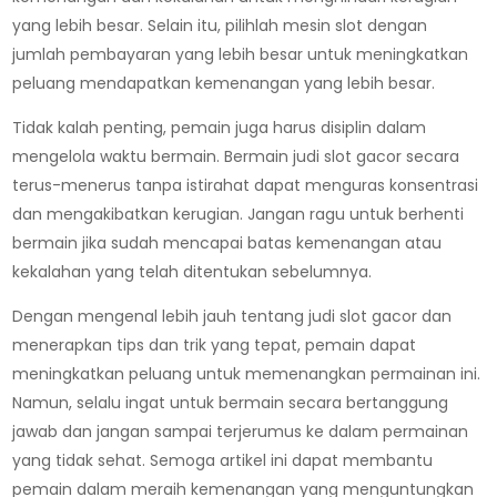
yang lebih besar. Selain itu, pilihlah mesin slot dengan
jumlah pembayaran yang lebih besar untuk meningkatkan
peluang mendapatkan kemenangan yang lebih besar.
Tidak kalah penting, pemain juga harus disiplin dalam
mengelola waktu bermain. Bermain judi slot gacor secara
terus-menerus tanpa istirahat dapat menguras konsentrasi
dan mengakibatkan kerugian. Jangan ragu untuk berhenti
bermain jika sudah mencapai batas kemenangan atau
kekalahan yang telah ditentukan sebelumnya.
Dengan mengenal lebih jauh tentang judi slot gacor dan
menerapkan tips dan trik yang tepat, pemain dapat
meningkatkan peluang untuk memenangkan permainan ini.
Namun, selalu ingat untuk bermain secara bertanggung
jawab dan jangan sampai terjerumus ke dalam permainan
yang tidak sehat. Semoga artikel ini dapat membantu
pemain dalam meraih kemenangan yang menguntungkan