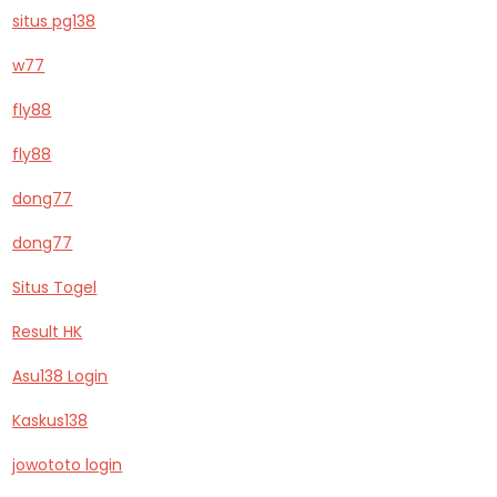
situs pg138
w77
fly88
fly88
dong77
dong77
Situs Togel
Result HK
Asu138 Login
Kaskus138
jowototo login