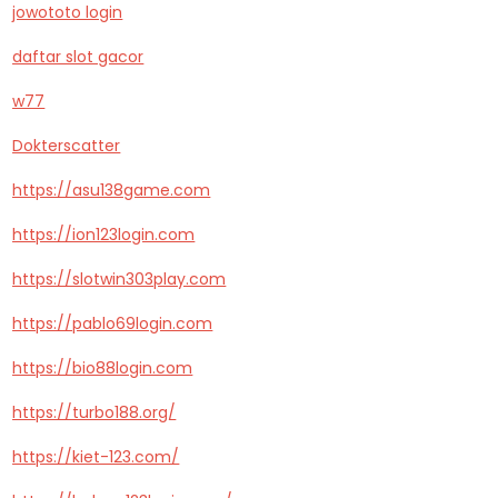
jowototo login
daftar slot gacor
w77
Dokterscatter
https://asu138game.com
https://ion123login.com
https://slotwin303play.com
https://pablo69login.com
https://bio88login.com
https://turbo188.org/
https://kiet-123.com/