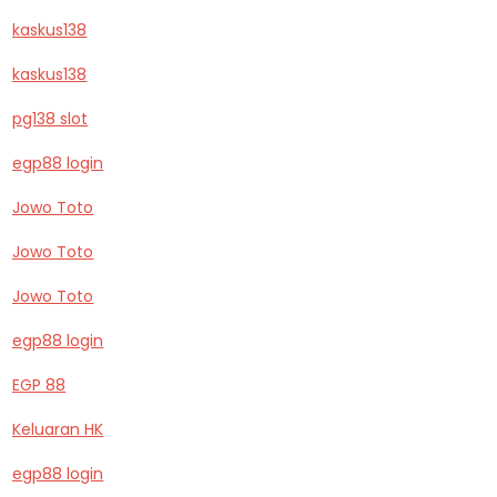
kaskus138
kaskus138
pg138 slot
egp88 login
Jowo Toto
Jowo Toto
Jowo Toto
egp88 login
EGP 88
Keluaran HK
egp88 login