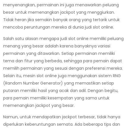
menyenangkan, permainan ini juga menawarkan peluang
besar untuk memenangkan jackpot yang menggiurkan.
Tidak heran jika semakin banyak orang yang tertarik untuk
mencoba peruntungan mereka di dunia judi slot online.
Salah satu alasan mengapa judi slot online memiliki peluang
menang yang besar adalah karena banyaknya variasi
permainan yang ditawarkan. Setiap permainan memiliki
tema dan fitur yang berbeda, sehingga para pemain dapat
memilih permainan yang sesuai dengan preferensi mereka.
Selain itu, mesin slot online juga menggunakan sistem RNG
(Random Number Generator) yang memastikan setiap
putaran memiliki hasil yang acak dan adil. Dengan begitu,
para pemain memiliki kesempatan yang sama untuk
memenangkan jackpot yang besar.
Namun, untuk mendapatkan jackpot terbesar, tidak hanya
diperlukan keberuntungan semata. Ada beberapa tips dan