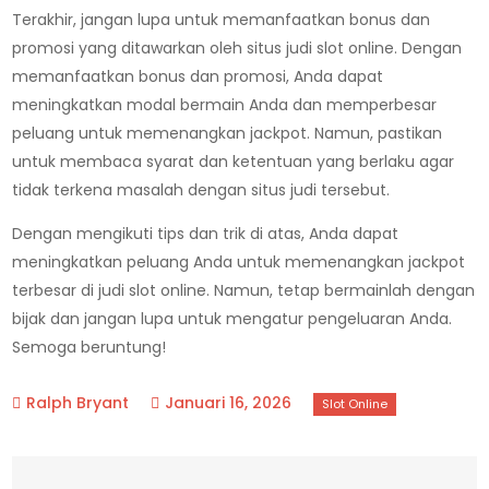
Terakhir, jangan lupa untuk memanfaatkan bonus dan
promosi yang ditawarkan oleh situs judi slot online. Dengan
memanfaatkan bonus dan promosi, Anda dapat
meningkatkan modal bermain Anda dan memperbesar
peluang untuk memenangkan jackpot. Namun, pastikan
untuk membaca syarat dan ketentuan yang berlaku agar
tidak terkena masalah dengan situs judi tersebut.
Dengan mengikuti tips dan trik di atas, Anda dapat
meningkatkan peluang Anda untuk memenangkan jackpot
terbesar di judi slot online. Namun, tetap bermainlah dengan
bijak dan jangan lupa untuk mengatur pengeluaran Anda.
Semoga beruntung!
Januari 16, 2026