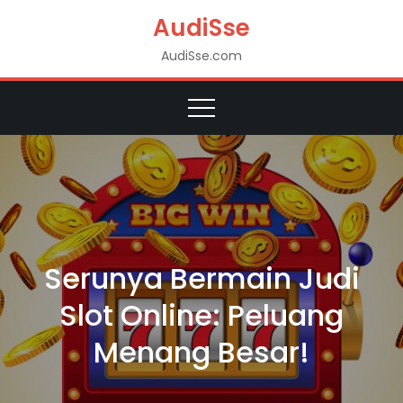
Skip
AudiSse
to
AudiSse.com
content
Serunya Bermain Judi
Slot Online: Peluang
Menang Besar!