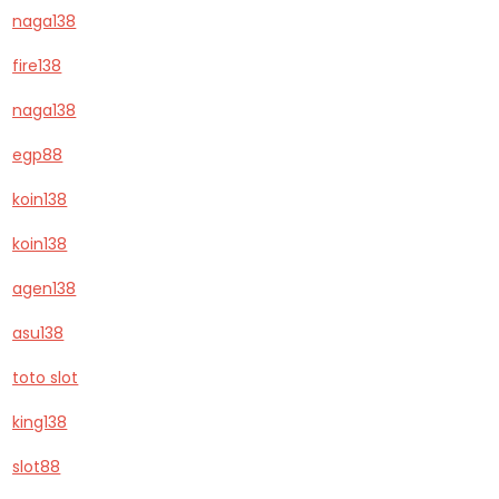
naga138
fire138
naga138
egp88
koin138
koin138
agen138
asu138
toto slot
king138
slot88