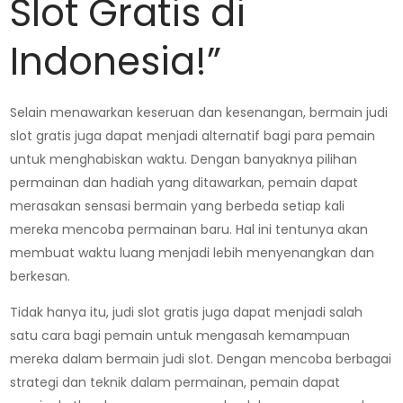
Slot Gratis di
Indonesia!”
Selain menawarkan keseruan dan kesenangan, bermain judi
slot gratis juga dapat menjadi alternatif bagi para pemain
untuk menghabiskan waktu. Dengan banyaknya pilihan
permainan dan hadiah yang ditawarkan, pemain dapat
merasakan sensasi bermain yang berbeda setiap kali
mereka mencoba permainan baru. Hal ini tentunya akan
membuat waktu luang menjadi lebih menyenangkan dan
berkesan.
Tidak hanya itu, judi slot gratis juga dapat menjadi salah
satu cara bagi pemain untuk mengasah kemampuan
mereka dalam bermain judi slot. Dengan mencoba berbagai
strategi dan teknik dalam permainan, pemain dapat