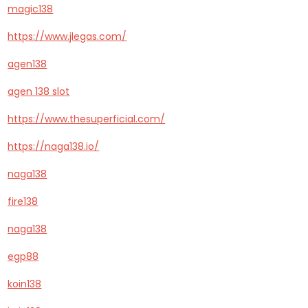
magic138
https://www.jlegas.com/
agen138
agen 138 slot
https://www.thesuperficial.com/
https://naga138.io/
naga138
fire138
naga138
egp88
koin138