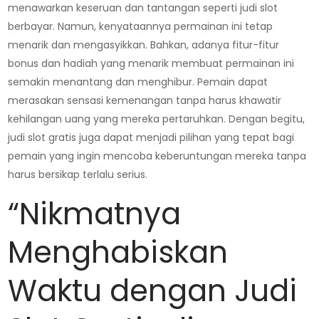
menawarkan keseruan dan tantangan seperti judi slot
berbayar. Namun, kenyataannya permainan ini tetap
menarik dan mengasyikkan. Bahkan, adanya fitur-fitur
bonus dan hadiah yang menarik membuat permainan ini
semakin menantang dan menghibur. Pemain dapat
merasakan sensasi kemenangan tanpa harus khawatir
kehilangan uang yang mereka pertaruhkan. Dengan begitu,
judi slot gratis juga dapat menjadi pilihan yang tepat bagi
pemain yang ingin mencoba keberuntungan mereka tanpa
harus bersikap terlalu serius.
“Nikmatnya
Menghabiskan
Waktu dengan Judi