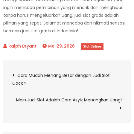
ingin mencoba permainan yang menarik dan menghibur
tanpa harus mengeluarkan uang, judi slot gratis adalah
pilihan yang tepat. Selamat mencoba dan nikmati sensasi
bermain judi slot gratis di Indonesia!
Mei 29, 2026
Navigasi
Cara Mudah Menang Besar dengan Judi Slot
Gacor!
pos
Main Judi Slot Adalah Cara Asyik Menangkan Uang!