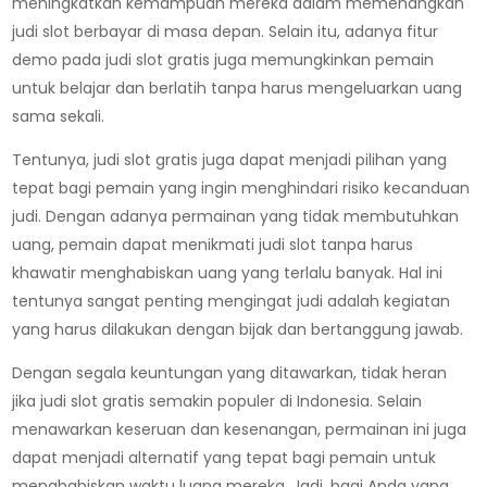
meningkatkan kemampuan mereka dalam memenangkan
judi slot berbayar di masa depan. Selain itu, adanya fitur
demo pada judi slot gratis juga memungkinkan pemain
untuk belajar dan berlatih tanpa harus mengeluarkan uang
sama sekali.
Tentunya, judi slot gratis juga dapat menjadi pilihan yang
tepat bagi pemain yang ingin menghindari risiko kecanduan
judi. Dengan adanya permainan yang tidak membutuhkan
uang, pemain dapat menikmati judi slot tanpa harus
khawatir menghabiskan uang yang terlalu banyak. Hal ini
tentunya sangat penting mengingat judi adalah kegiatan
yang harus dilakukan dengan bijak dan bertanggung jawab.
Dengan segala keuntungan yang ditawarkan, tidak heran
jika judi slot gratis semakin populer di Indonesia. Selain
menawarkan keseruan dan kesenangan, permainan ini juga
dapat menjadi alternatif yang tepat bagi pemain untuk
menghabiskan waktu luang mereka. Jadi, bagi Anda yang