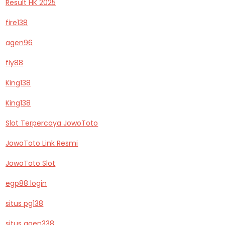
Result HK 2025
fire138
agen96
fly88
King138
King138
Slot Terpercaya JowoToto
JowoToto Link Resmi
JowoToto Slot
egp88 login
situs pg138
situs agen338