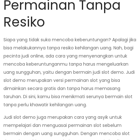
Permainan Tanpa
Resiko
Siapa yang tidak suka mencoba keberuntungan? Apalagi jika
bisa melakukannya tanpa resiko kehilangan uang. Nah, bagi
pecinta judi online, ada cara yang menyenangkan untuk
mencoba keberuntunganmu tanpa harus mengeluarkan
uang sungguhan, yaitu dengan bermain judi slot demo. Judi
slot demo merupakan versi permainan slot yang bisa
dimainkan secara gratis dan tanpa harus memasang
taruhan. Di sini, kamu bisa menikmati serunya bermain slot
tanpa perlu khawatir kehilangan uang.
Judi slot demo juga merupakan cara yang asyik untuk
mempelajari dan menguasai permainan slot sebelum
bermain dengan uang sungguhan. Dengan mencoba slot