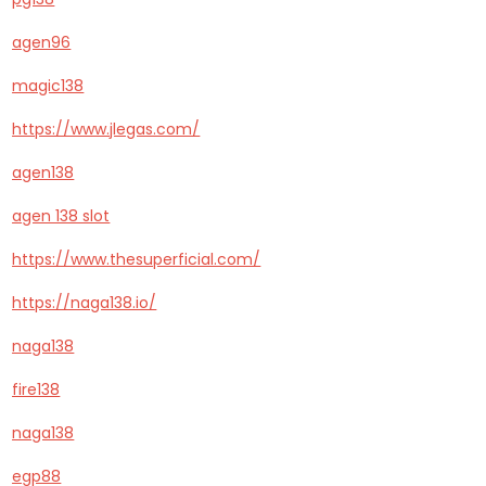
agen96
magic138
https://www.jlegas.com/
agen138
agen 138 slot
https://www.thesuperficial.com/
https://naga138.io/
naga138
fire138
naga138
egp88