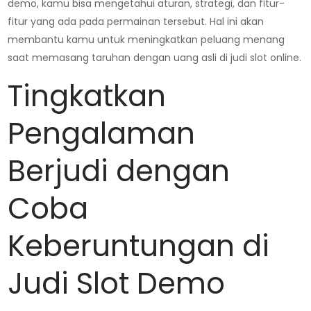
demo, kamu bisa mengetahui aturan, strategi, dan fitur-
fitur yang ada pada permainan tersebut. Hal ini akan
membantu kamu untuk meningkatkan peluang menang
saat memasang taruhan dengan uang asli di judi slot online.
Tingkatkan
Pengalaman
Berjudi dengan
Coba
Keberuntungan di
Judi Slot Demo