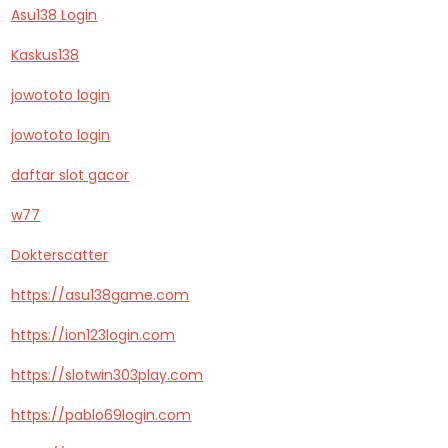
Asu138 Login
Kaskus138
jowototo login
jowototo login
daftar slot gacor
w77
Dokterscatter
https://asu138game.com
https://ion123login.com
https://slotwin303play.com
https://pablo69login.com