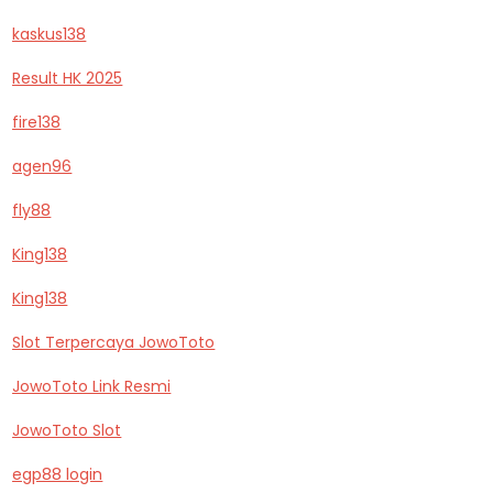
kaskus138
Result HK 2025
fire138
agen96
fly88
King138
King138
Slot Terpercaya JowoToto
JowoToto Link Resmi
JowoToto Slot
egp88 login