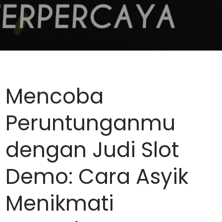
Mencoba
Peruntunganmu
dengan Judi Slot
Demo: Cara Asyik
Menikmati