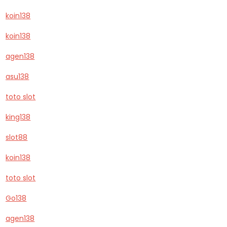
koin138
koin138
agen138
asu138
toto slot
king138
slot88
koin138
toto slot
Go138
agen138