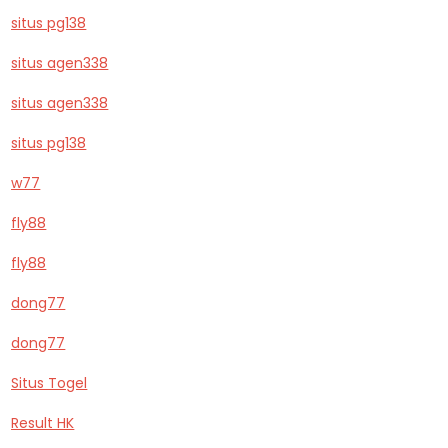
situs pg138
situs agen338
situs agen338
situs pg138
w77
fly88
fly88
dong77
dong77
Situs Togel
Result HK