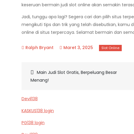
keseruan bermain judi slot online akan semakin terasa
Jadi, tunggu apa lagi? Segera cari dan pilih situs t
mengikuti tips dan trik yang telah disebutkan, kamu
online di situs terpercaya. Selamat bermain dan se
Maret 3, 2025
Navigasi
Main Judi Slot Gratis, Berpeluang Besar
Menang!
pos
Devil138
KASKUS138 login
PG138 login