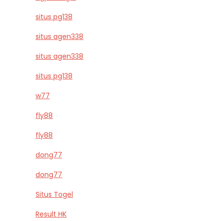
situs pg138
situs agen338
situs agen338
situs pg138
w77
fly88
fly88
dong77
dong77
Situs Togel
Result HK