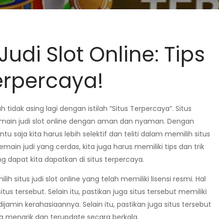
udi Slot Online: Tips
Terpercaya!
ah tidak asing lagi dengan istilah “Situs Terpercaya”. Situs
main judi slot online dengan aman dan nyaman. Dengan
u saja kita harus lebih selektif dan teliti dalam memilih situs
main judi yang cerdas, kita juga harus memiliki tips dan trik
dapat kita dapatkan di situs terpercaya.
 situs judi slot online yang telah memiliki lisensi resmi. Hal
 tersebut. Selain itu, pastikan juga situs tersebut memiliki
min kerahasiaannya. Selain itu, pastikan juga situs tersebut
g menarik dan terupdate secara berkala.