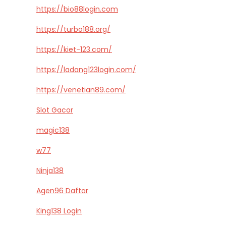
https://bio88login.com
https://turbo188.org/
https://kiet-123.com/
https://ladang123login.com/
https://venetian89.com/
Slot Gacor
magic138
w77
Ninja138
Agen96 Daftar
King138 Login