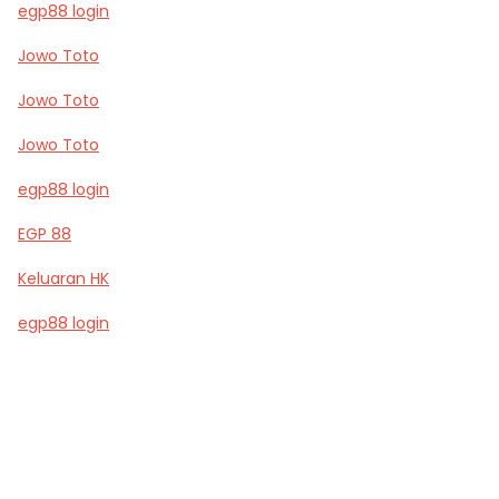
egp88 login
Jowo Toto
Jowo Toto
Jowo Toto
egp88 login
EGP 88
Keluaran HK
egp88 login