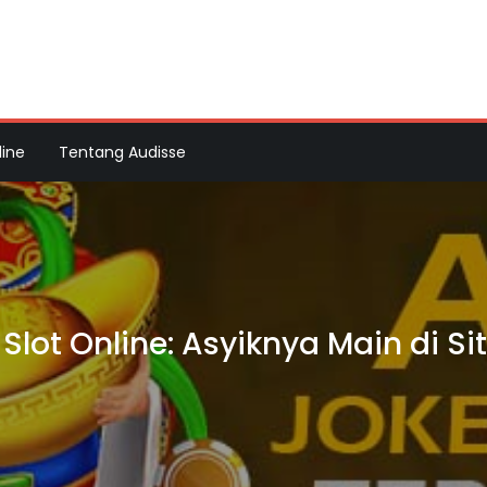
line
Tentang Audisse
 Slot Online: Asyiknya Main di Si