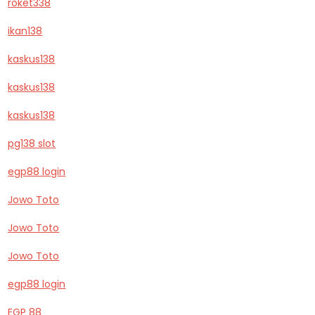
roket338
ikan138
kaskus138
kaskus138
kaskus138
pg138 slot
egp88 login
Jowo Toto
Jowo Toto
Jowo Toto
egp88 login
EGP 88