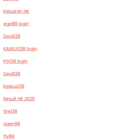
Keluaran HK
egp88 login
Devil138
KASKUS138 login
PG138 login
Devil138
kaskus138
Result HK 2025
fire138
agen96
fly88