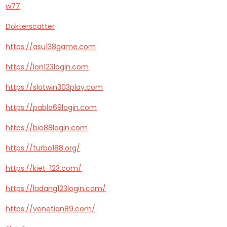
w77
Dokterscatter
https://asu138game.com
https://ion123login.com
https://slotwin303play.com
https://pablo69login.com
https://bio88login.com
https://turbo188.org/
https://kiet-123.com/
https://ladang123login.com/
https://venetian89.com/