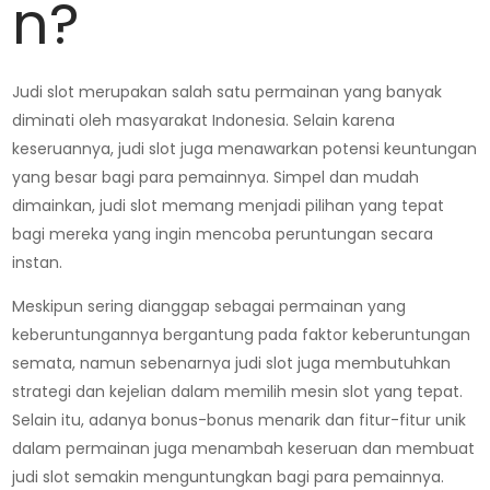
n?
Judi slot merupakan salah satu permainan yang banyak
diminati oleh masyarakat Indonesia. Selain karena
keseruannya, judi slot juga menawarkan potensi keuntungan
yang besar bagi para pemainnya. Simpel dan mudah
dimainkan, judi slot memang menjadi pilihan yang tepat
bagi mereka yang ingin mencoba peruntungan secara
instan.
Meskipun sering dianggap sebagai permainan yang
keberuntungannya bergantung pada faktor keberuntungan
semata, namun sebenarnya judi slot juga membutuhkan
strategi dan kejelian dalam memilih mesin slot yang tepat.
Selain itu, adanya bonus-bonus menarik dan fitur-fitur unik
dalam permainan juga menambah keseruan dan membuat
judi slot semakin menguntungkan bagi para pemainnya.