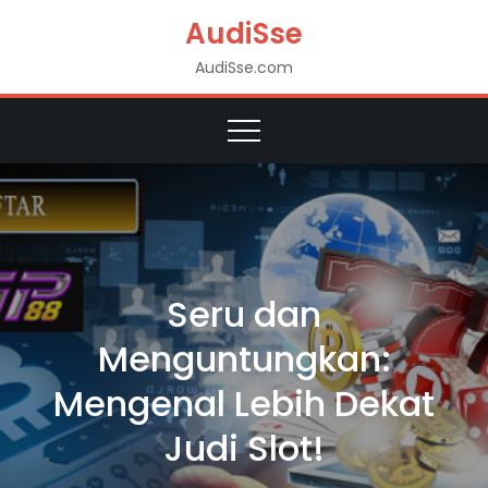
Skip
AudiSse
to
AudiSse.com
content
Seru dan
Menguntungkan:
Mengenal Lebih Dekat
Judi Slot!