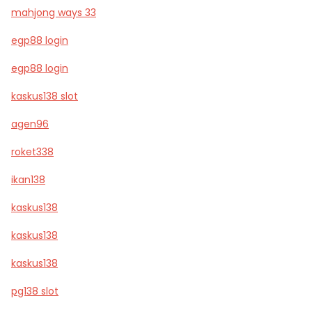
mahjong ways 33
egp88 login
egp88 login
kaskus138 slot
agen96
roket338
ikan138
kaskus138
kaskus138
kaskus138
pg138 slot