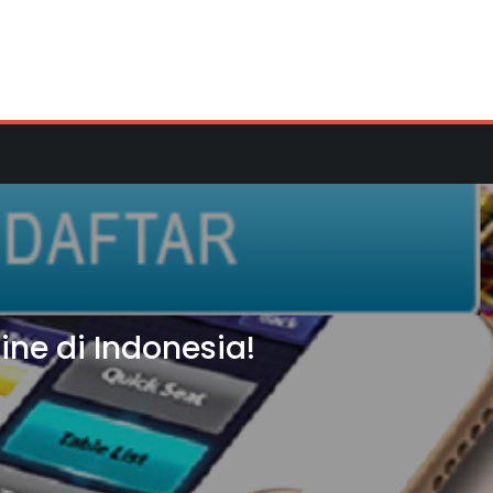
ne di Indonesia!