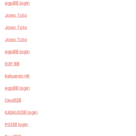
egp88 login
Jowo Toto
Jowo Toto
Jowo Toto
egp88 login
EGP 88
Keluaran HK
egp88 login
Devil138
KASKUS138 login
PG138 login