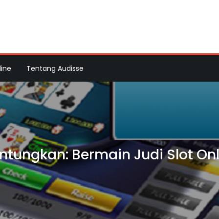
line
Tentang Audisse
tungkan: Bermain Judi Slot Onli