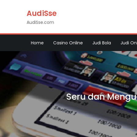
Skip
AudiSse
to
content
AudiSse.com
Home
Casino Online
Judi Bola
Judi On
Seru dan Mengun